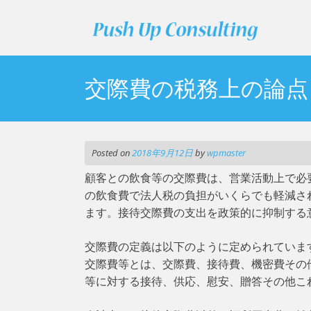
Skip
to
content
交際費の税務上の論点
Posted on
2018年9月12日
by
wpmaster
顧客との飲食等の交際費は、営業活動上で必
の飲食費で法人税の負担がいくらでも軽減さ
ます。接待交際費の支出を政策的に抑制する
交際費の定義は以下のように定められていま
交際費等とは、交際費、接待費、機密費その
等に対する接待、供応、慰安、贈答その他こ