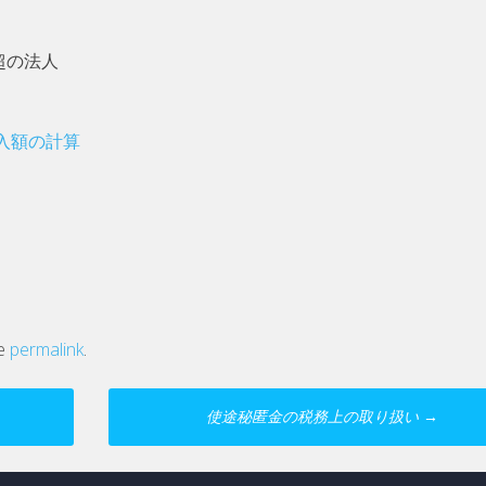
超の法人
入額の計算
he
permalink
.
使途秘匿金の税務上の取り扱い
→