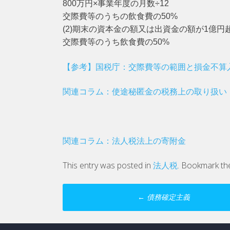
800万円×事業年度の月数÷12
交際費等のうちの飲食費の50%
(2)期末の資本金の額又は出資金の額が1億円
交際費等のうち飲食費の50%
【参考】国税庁：交際費等の範囲と損金不算
関連コラム：使途秘匿金の税務上の取り扱い
関連コラム：法人税法上の寄附金
This entry was posted in
法人税
. Bookmark t
Post
←
債務確定主義
navigation