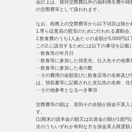
会計上は、接待交際費以外の福利厚生費や雑
の交際費等として扱われます。
なお、税務上の交際費等から以下項目は除か
1.専ら従業員の慰安のために行われる運動
2.飲食費のうち1人あたりの金額が5,000円
この2.に該当するためには以下の事項を記載
・飲食等の年月日
・飲食等に参加した得意先、仕入先その他事
・飲食等に参加した者の数
・その費用の金額並びに飲食店等の名称及び
は、領収書等に記載された支払先の名称、住所
・その他参考となるべき事項
交際費等の額は、原則その全額が損金不算入
す。
(1)期末の資本金の額又は出資金の額が1億円
次のうちいずれか有利な方を損金算入限度額