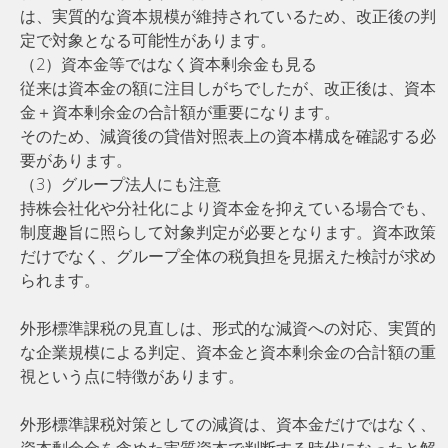
は、実質的な資本規模が維持されているため、改正後の判
定で対象となる可能性があります。
（2）資本金等ではなく資本剰余金も見る
従来は資本金の額に注目しがちでしたが、改正後は、資本
金＋資本剰余金の合計額が重要になります。
そのため、減資後の貸借対照表上の資本構成を確認する必
要があります。
（3）グループ法人にも注意
持株会社化や分社化により資本金を抑えている場合でも、
制度趣旨に照らして対象判定が必要となります。資本政策
だけでなく、グループ全体の税負担を見据えた検討が求め
られます。
外形標準課税の見直しは、形式的な減資への対応、実質的
な企業規模による判定、資本金と資本剰余金の合計額の重
視という点に特徴があります。
外形標準課税対策としての減資は、資本金だけではなく、
資本剰余金を含めた実質資本で判断する時代になったと解