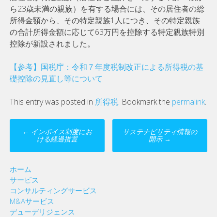
ら23歳未満の親族）を有する場合には、その居住者の総
所得金額から、その特定親族1⼈につき、その特定親族
の合計所得金額に応じて63万円を控除する特定親族特別
控除が新設されました。
【参考】国税庁：令和７年度税制改正による所得税の基
礎控除の見直し等について
This entry was posted in
所得税
. Bookmark the
permalink
.
Post
←
インボイス制度にお
サステナビリティ情報の
navigation
ける経過措置
開示
→
ホーム
サービス
コンサルティングサービス
M&Aサービス
デューデリジェンス