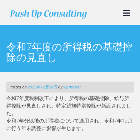
Skip
to
content
令和7年度の所得税の基礎控
除の見直し
Posted on
2025年12月28日
by
wpmaster
令和7年度税制改正により、所得税の基礎控除、給与所
得控除が見直しされ、特定親族特別控除が新設されまし
た。
令和7年分以後の所得税について適⽤され、令和7年12月
に行う年末調整に影響が生じます。